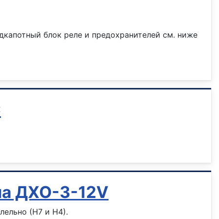
дкапотный блок реле и предохранителей см. ниже
С
ала ДХО-3-12V
ельно (Н7 и Н4).