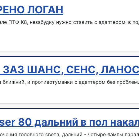
 РЕНО ЛОГАН
е ПТФ К8, незабудку нужно ставить с адаптером, в по
я ЗАЗ ШАНС, СЕНС, ЛАНО
ближний, и противотуманки с адаптером без проблем.
iser 80 дальний в пол нак
чения головного света, дальний - четыре лампы паралл