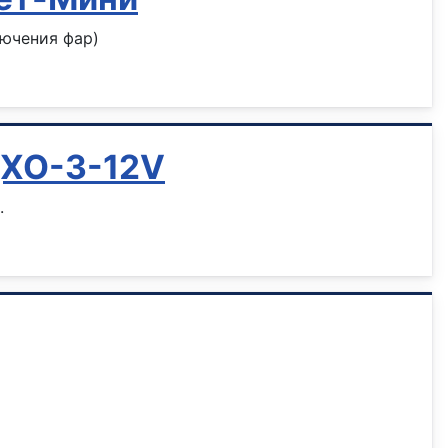
лючения фар)
ДХО-3-12V
.