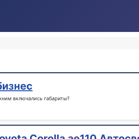
бизнес
ижним включались габариты?
oyota Corolla ae110 Автос