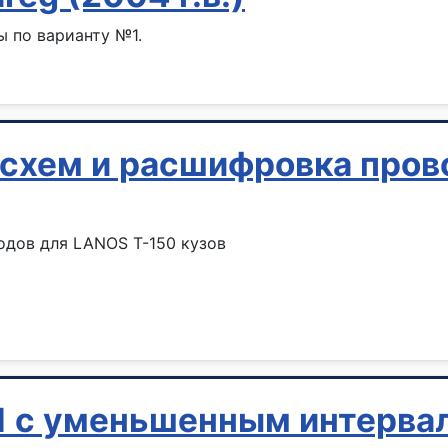
ы по варианту №1.
 схем и расшифровка пров
одов для LANOS Т-150 кузов
1 с уменьшенным интерва