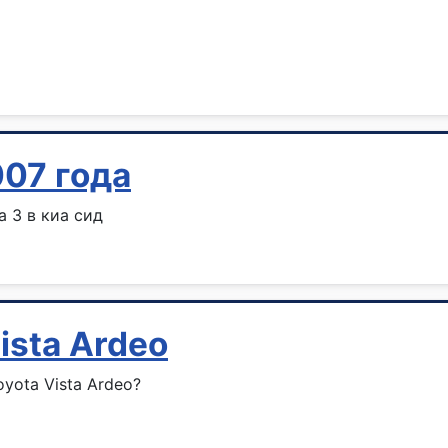
007 года
 3 в киа сид
ista Ardeo
yota Vista Ardeo?