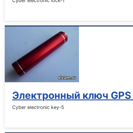
Cyber electronic lock-1
Информация о материале
Электронный ключ GP
Cyber electronic key-5
Информация о материале