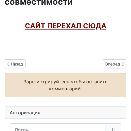
совместимости
САЙТ ПЕРЕХАЛ СЮДА
Информация о материале
Предыдущий: ДХО 3 24V (DRL-3-24V) ПВХ оболочка
Следующий:
Назад
Вперед
Зарегистрируйтесь чтобы оставить
комментарий.
Авторизация
Логин