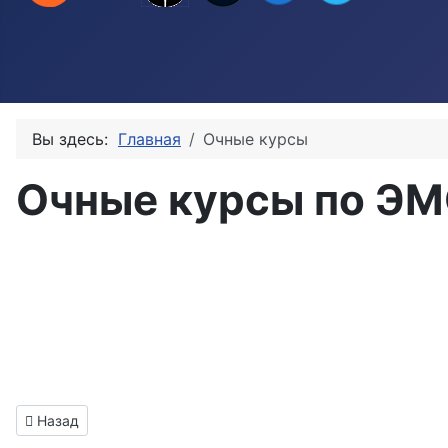
Вы здесь:
Главная
Очные курсы
Очные курсы по Э
Информация о материале
Предыдущий: Видео курсы по ЭМС
Назад