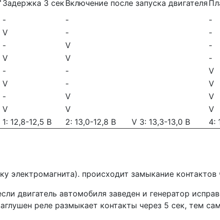
Задержка 3 сек
Включение после запуска двигателя
Пл
-
-
-
V
-
-
-
V
-
V
V
-
-
-
V
V
-
V
-
V
V
V
V
V
1: 12,8-12,5 В
2: 13,0-12,8 В
V 3: 13,3-13,0 В
4: 
у электромагнита). происходит замыкание контактов ч
сли двигатель автомобиля заведен и генератор исправ
заглушен реле размыкает контакты через 5 сек, тем са