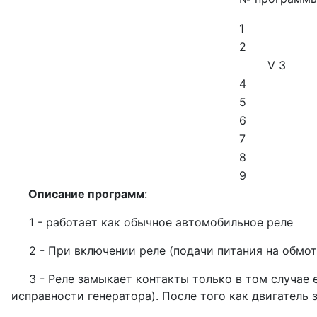
1
2
V 3
4
5
6
7
8
9
Описание программ
:
1 - работает как обычное автомобильное реле
2 - При включении реле (подачи питания на обмотк
3 - Реле замыкает контакты только в том случае е
исправности генератора). После того как двигатель 