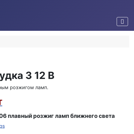
удка 3 12 В
вным розжигом ламп.
Т
006 плавный розжиг ламп ближнего света
qs