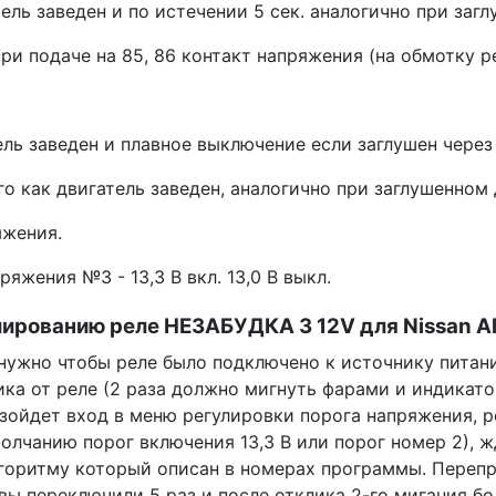
ь заведен и по истечении 5 сек. аналогично при заглу
и подаче на 85, 86 контакт напряжения (на обмотку ре
ль заведен и плавное выключение если заглушен через
о как двигатель заведен, аналогично при заглушенном 
жения.
яжения №3 - 13,3 В вкл. 13,0 В выкл.
ированию реле НЕЗАБУДКА 3 12V для Nissan Al
о чтобы реле было подключено к источнику питания
а от реле (2 раза должно мигнуть фарами и индикатор 
ойдет вход в меню регулировки порога напряжения, ре
о умолчанию порог включения 13,3 В или порог номер 2)
алгоритму который описан в номерах программы. Пере
 вы переключили 5 раз и после отклика 2-го мигания б