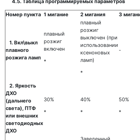
4.5. Таблица программируемых параметров
Номер пункта
1 мигание
2 мигания
3 миган
плавный
розжиг
плавный
выключен (при
розжиг
1. Вкл\выкл
использовании
включен
плавного
-
ксеноновых
розжига ламп
ламп)
*
*
2. Яркость
ДХО
30%
40%
50%
(дальнего
света), ПТФ
*
*
*
или внешних
светодиодных
ДХО
Заведенный