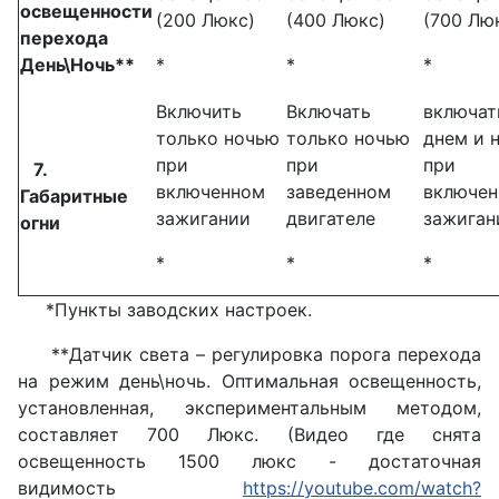
освещенности
(200 Люкс)
(400 Люкс)
(700 Лю
перехода
День\Ночь**
*
*
*
Включить
Включать
включат
только ночью
только ночью
днем и 
при
при
при
7.
включенном
заведенном
включе
Габаритные
зажигании
двигателе
зажиган
огни
*
*
*
*Пункты заводских настроек.
**Датчик света – регулировка порога перехода
на режим день\ночь. Оптимальная освещенность,
установленная, экспериментальным методом,
составляет 700 Люкс. (Видео где снята
освещенность 1500 люкс - достаточная
видимость
https://youtube.com/watch?