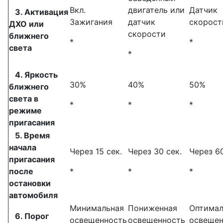
Вкл.
двигатель или
Датчик
3. Активация
Зажигания
датчик
скорост
ДХО или
скорости
ближнего
*
*
света
*
4. Яркость
30%
40%
50%
ближнего
света в
*
*
*
режиме
пригасания
5. Время
начала
Через 15 сек.
Через 30 сек.
Через 60
пригасания
после
*
*
*
остановки
автомобиля
Минимальная
Пониженная
Оптимал
6. Порог
освещенность
освещенность
освещен