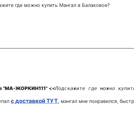
ите где можно купить Мангал в Балаковое?
а
"
МА-ЖОРКИН111
" <<
П
одскажите где можно купит
с доставкой ТУТ
,
упал
мангал мне понравился, быстро