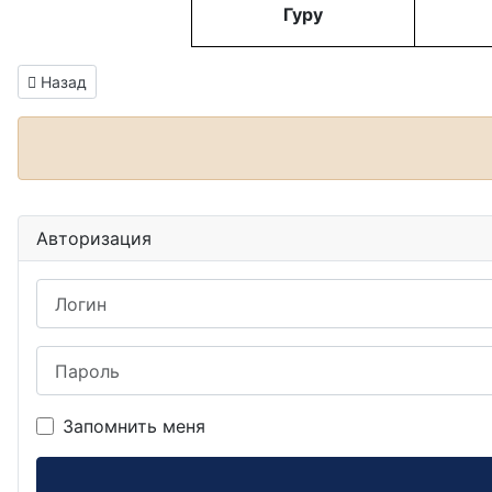
Гуру
Информация о материале
Предыдущий: ДХО Березники
Назад
Авторизация
Логин
Пароль
Запомнить меня