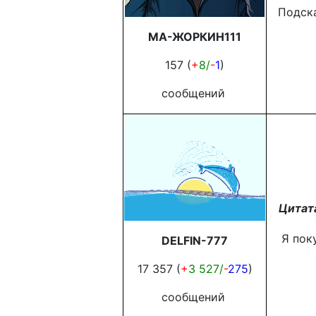
Подскаж
МА-ЖОРКИН111
157 (
+
8/
-
1
)
сообщений
Цитат
Я пок
DELFIN-777
17 357 (
+
3 527/
-
275
)
сообщений