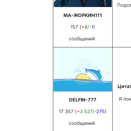
Подска
МА-ЖОРКИН111
157 (
+
8/
-
1
)
сообщений
Цитат
Я пок
DELFIN-777
17 357 (
+
3 527/
-
275
)
сообщений