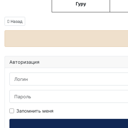
Гуру
Информация о материале
Предыдущий: ДХО Находка
Назад
Авторизация
Логин
Пароль
Запомнить меня