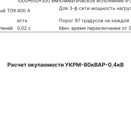
1000*650*300 мм
Климатическое исполнение IP
Для 3-ф сети мощность нагру
ый ТОК
400 А
есть
Порог 87 градусов на каждой 
пеней
0,02 с
Мин. время переключение от 0 
Расчет окупаемости УКРМ-80кВАР-0,4кВ