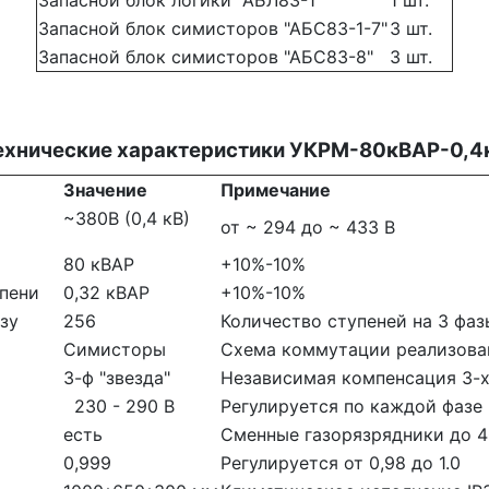
Запасной блок логики "АБЛ83-1"
1 шт.
Запасной блок симисторов "АБС83-1-7"
3 шт.
Запасной блок симисторов "АБС83-8"
3 шт.
ехнические характеристики УКРМ-80кВАР-0,4
Значение
Примечание
~380В (0,4 кВ)
от ~ 294 до ~ 433 В
80 кВАР
+10%-10%
пени
0,32 кВАР
+10%-10%
зу
256
Количество ступеней на 3 фаз
Симисторы
Схема коммутации реализован
3-ф "звезда"
Независимая компенсация 3-х
230 - 290 В
Регулируется по каждой фазе 
есть
Сменные газорязрядники до 
0,999
Регулируется от 0,98 до 1.0