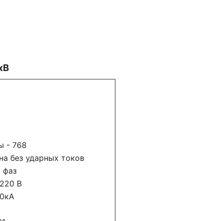
кВ
ы - 768
а без ударных токов
 фаз
220 В
40кА