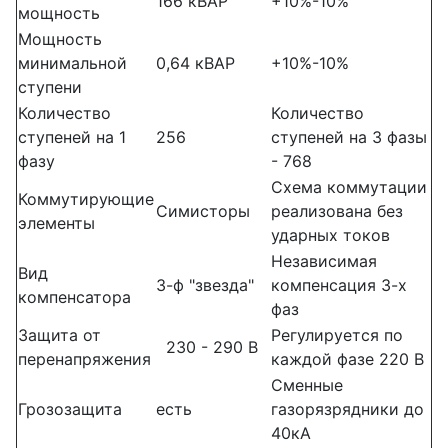
166 кВАР
+10%-10%
мощность
Мощность
минимальной
0,64 кВАР
+10%-10%
ступени
Количество
Количество
ступеней на 1
256
ступеней на 3 фазы
фазу
- 768
Схема коммутации
Коммутирующие
Симисторы
реализована без
элементы
ударных токов
Независимая
Вид
3-ф "звезда"
компенсация 3-х
компенсатора
фаз
Защита от
Регулируется по
230 - 290 В
перенапряжения
каждой фазе 220 В
Сменные
Грозозащита
есть
газорязрядники до
40кА