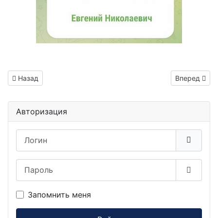
Информация о материале
Предыдущий: УКРМ 21 кВАР
Следующий:
Назад
Вперед
Авторизация
Логин
Пароль
Показа
Запомнить меня