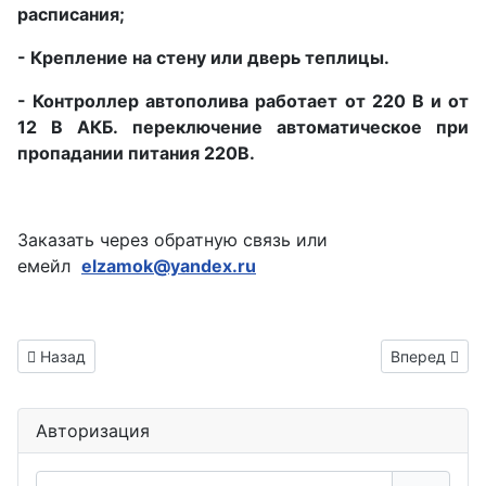
расписания;
- Крепление на стену или дверь теплицы.
- Контроллер автополива работает от 220 В и от
12 В АКБ. переключение автоматическое при
пропадании питания 220В.
Заказать через обратную связь или
емейл
elzamok@yandex.ru
Информация о материале
Предыдущий: Теплица Лабытнанги
Следующий: 
Назад
Вперед
Авторизация
Логин