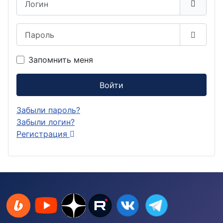
Пароль
Показа
Запомнить меня
Войти
Забыли пароль?
Забыли логин?
Регистрация