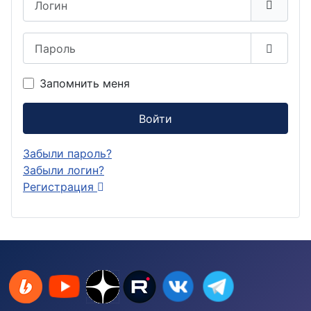
Пароль
Показа
Запомнить меня
Войти
Забыли пароль?
Забыли логин?
Регистрация