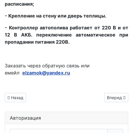
расписания;
- Крепление на стену или дверь теплицы.
- Контроллер автополива работает от 220 В и от
12 В АКБ. переключение автоматическое при
пропадании питания 220В.
Заказать через обратную связь или
емейл
elzamok@yandex.ru
Информация о материале
Предыдущий: Автоматический полив Звенигово
Следующий: 
Назад
Вперед
Авторизация
Логин