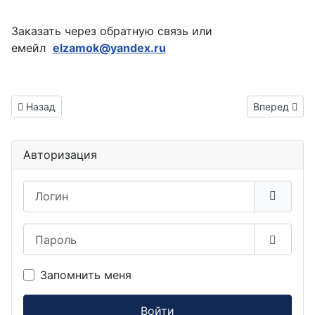
Заказать через обратную связь или
емейл
elzamok@yandex.ru
Информация о материале
Предыдущий: Автоматический полив Каменск-Уральский
Следующий: 
Назад
Вперед
Авторизация
Логин
Пароль
Показа
Запомнить меня
Войти