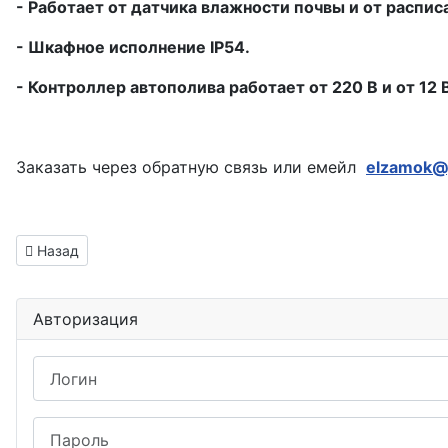
- Работает от датчика влажности почвы и от распис
- Шкафное исполнение IP54.
- Контроллер автополива работает от 220 В и от 12
Заказать через обратную связь или емейл
elzamok@
Информация о материале
Предыдущий: Автоматический полив Лобня
Назад
Авторизация
Логин
Пароль