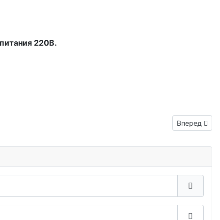
 питания 220В.
Следующий: 
Вперед