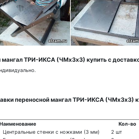
 мангал
ТРИ-ИКСА (ЧМх3х3)
купить с
доставк
ндивидуально.
авки п
ереносной мангал
ТРИ-ИКСА (ЧМх3х3)
к
Наименование
Кол-в
Центральные стенки с ножками (3 мм)
2 шт