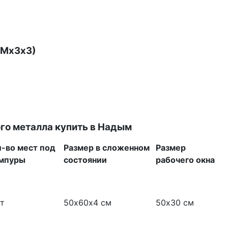
ЧМх3х3)
го металла купить в Надым
л-во мест под
Размер в сложенном
Размер
мпуры
состоянии
рабочего окна
т
50х60х4 см
50х30 см