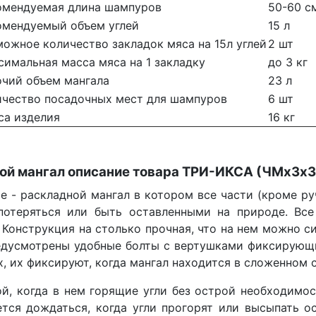
мендуемая длина шампуров
50-60 с
мендуемый объем углей
15 л
жное количество закладок мяса на 15л углей
2 шт
мальная масса мяса на 1 закладку
до 3 кг
чий объем мангала
23 л
чество посадочных мест для шампуров
6 шт
а изделия
16 кг
ой мангал описание товара ТРИ-ИКСА (ЧМх3х3
раскладной мангал в котором все части (кроме руче
потеряться или быть оставленными на природе. Вс
 Конструкция на столько прочная, что на нем можно с
редусмотрены удобные болты с вертушками фиксирующи
 их фиксируют, когда мангал находится в сложенном с
 когда в нем горящие угли без острой необходимос
ется дождаться, когда угли прогорят или высыпать 