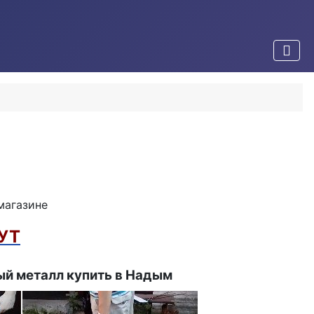
магазине
ТУТ
й металл купить в Надым