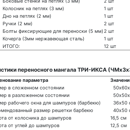
Боковые стенки на петлях (3 мм)
2 шт
Колосник на петлях (3 мм)
1 шт
Дно на петлях (2 мм)
1 шт
Ручки (2 мм)
2 шт
Болты фиксирующие для переноски (5 мм)
2 шт
Кочерга (3мм нержавеющая сталь)
1 шт
ИТОГО:
12 шт
истики переносного мангала ТРИ-ИКСА (ЧМх3х
енование параметра
Значени
ер в сложенном состоянии
50х60х
ер в разложенном состоянии
50х50х
ер рабочего окна для шампуров (барбекю)
36х50 
мендованный размер решетки барбекю
40х50 
та от колосника до шампуров
16,5 см
та от углей до шампуров
12,5 см