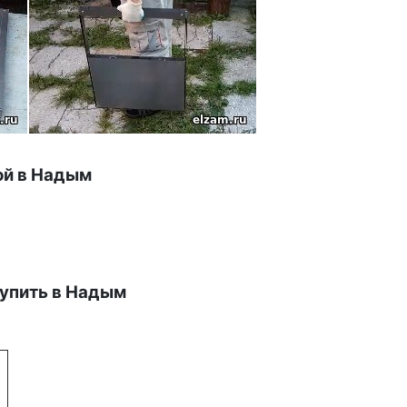
ой в
Надым
упить в Надым
о