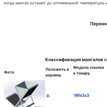
когда мангал остынет до оптимальной температуры и
Перено
Классификация мангалов с
Модель
ссылка
Положить в
Фото
к товару
корзину
р.
ЧМх3х3