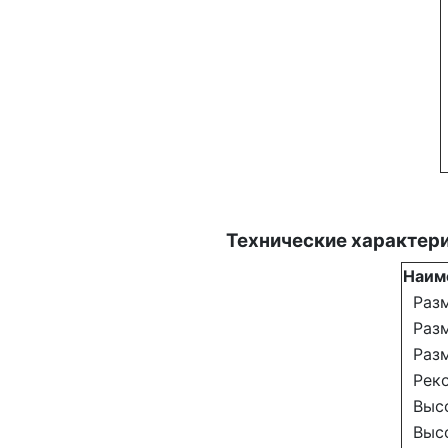
Технические характер
Наим
Разм
Разм
Разм
Реко
Высо
Высо