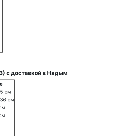
3) с
доставкой в Надым
е
5 см
36 см
см
см